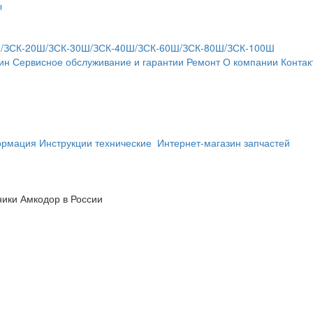
ы
Ш/ЗСК-20Ш/ЗСК-30Ш/ЗСК-40Ш/ЗСК-60Ш/ЗСК-80Ш/ЗСК-100Ш
ин
Сервисное обслуживание и гарантии
Ремонт
О компании
Контак
ормация
Инструкции технические
Интернет-магазин запчастей
ики Амкодор в России